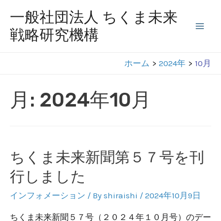
コ
一般社団法人 ちくま未来
ン
戦略研究機構
Mai
テ
ン
Men
ホーム
2024年
10月
ツ
へ
月:
2024年10月
ス
キ
ッ
プ
ちくま未来新聞第５７号を刊
行しました
インフォメーション
/ By
shiraishi
/
2024年10月9日
ちくま未来新聞５７号（２０２４年１０月号）のデー