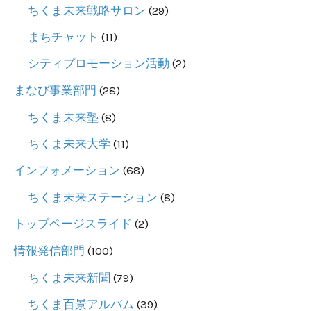
ちくま未来戦略サロン
(29)
号
まちチャット
(11)
を
シティプロモーション活動
(2)
刊
行
まなび事業部門
(28)
し
ちくま未来塾
(8)
ま
ちくま未来大学
(11)
し
インフォメーション
(68)
た
ちくま未来ステーション
(8)
トップページスライド
(2)
情報発信部門
(100)
ちくま未来新聞
(79)
ちくま百景アルバム
(39)