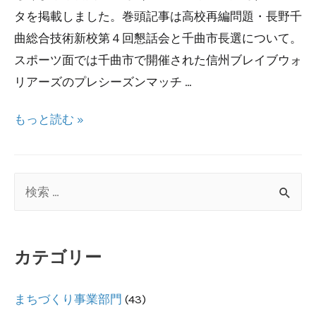
タを掲載しました。巻頭記事は高校再編問題・長野千
曲総合技術新校第４回懇話会と千曲市長選について。
スポーツ面では千曲市で開催された信州ブレイブウォ
リアーズのプレシーズンマッチ …
ち
もっと読む »
く
ま
未
検
来
索
新
対
聞
カテゴリー
象
第
:
５
まちづくり事業部門
(43)
７