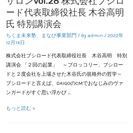
サロンvol.28 株式会社ブシロ
表
ード代表取締役社長 木谷高明
取
氏 特別講演会
締
役
ちくま未来塾
、
まなび事業部門
/ By
admin
/
2022年
12月14日
丸
山
株式会社ブシロード代表取締役社長 木谷高明 特別
将
講演会 「２回の起業」 ～ブロッコリー、ブシロー
一
ドと２度会社を上場させた木谷氏の規格外の哲学～
氏
ブシロードと言えば、DAIGOのCMでおなじみのヴァ
ンガードがすぐ思い浮かび …
特
もっと読む »
別
講