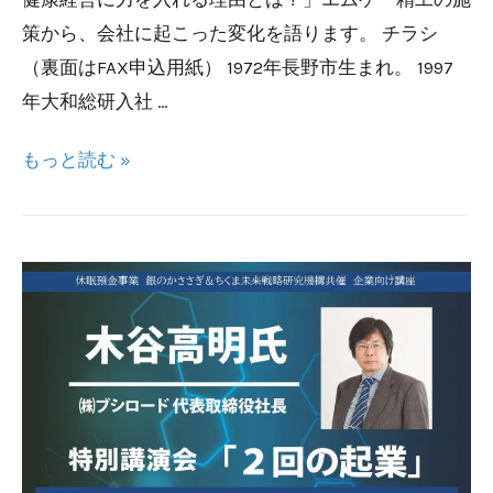
策から、会社に起こった変化を語ります。 チラシ
（裏面はFAX申込用紙） 1972年長野市生まれ。 1997
年大和総研入社 …
ち
もっと読む »
く
ま
未
来
戦
略
サ
ロ
ン