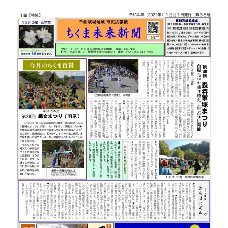
演
会：
ち
く
ま
未
来
戦
略
サ
ロ
ン
vol.28
株
式