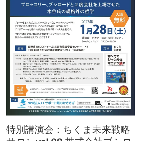
vol.27
【講
師】
エ
ム
ケ
ー
精
工
株
式
会
社
特別講演会：ちくま未来戦略
代