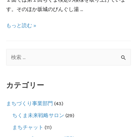
木
す。そのほか坂城のびんぐし湯 …
谷
高
ち
もっと読む »
明
く
氏
ま
特
未
検
別
来
索
講
新
対
演
聞
カテゴリー
象
会
１
:
２
まちづくり事業部門
(43)
月
ちくま未来戦略サロン
(29)
号
まちチャット
(11)
の