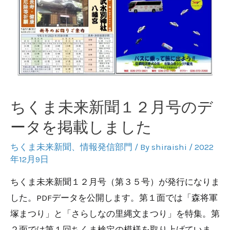
会
社
ブ
シ
ロ
ー
ちくま未来新聞１２月号のデ
ド
ータを掲載しました
代
表
ちくま未来新聞
、
情報発信部門
/ By
shiraishi
/
2022
取
年12月9日
締
ちくま未来新聞１２月号（第３５号）が発行になりま
役
した。PDFデータを公開します。第１面では「森将軍
社
塚まつり」と「さらしなの里縄文まつり」を特集。第
長
２面では第１回ちくま検定の模様を取り上げていま