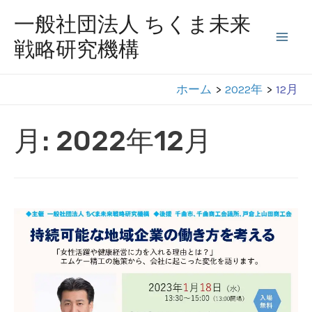
コ
一般社団法人 ちくま未来
ン
戦略研究機構
Mai
テ
ン
Men
ホーム
2022年
12月
ツ
へ
月:
2022年12月
ス
キ
ッ
プ