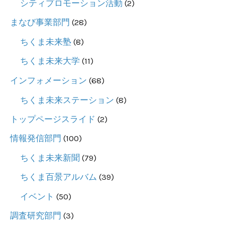
シティプロモーション活動
(2)
デ
ー
まなび事業部門
(28)
タ
ちくま未来塾
(8)
を
ちくま未来大学
(11)
掲
インフォメーション
(68)
載
し
ちくま未来ステーション
(8)
ま
トップページスライド
(2)
し
情報発信部門
(100)
た
ちくま未来新聞
(79)
ちくま百景アルバム
(39)
イベント
(50)
調査研究部門
(3)