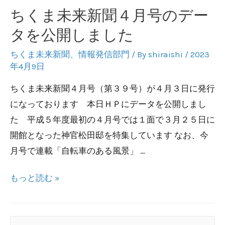
ちくま未来新聞４月号のデー
タを公開しました
ちくま未来新聞
、
情報発信部門
/ By
shiraishi
/
2023
年4月9日
ちくま未来新聞４月号（第３９号）が４月３日に発行
になっております 本日ＨＰにデータを公開しまし
た 平成５年度最初の４月号では１面で３月２５日に
開館となった神官松田邸を特集しています なお、今
月号で連載「自転車のある風景」 …
ち
もっと読む »
く
ま
未
検