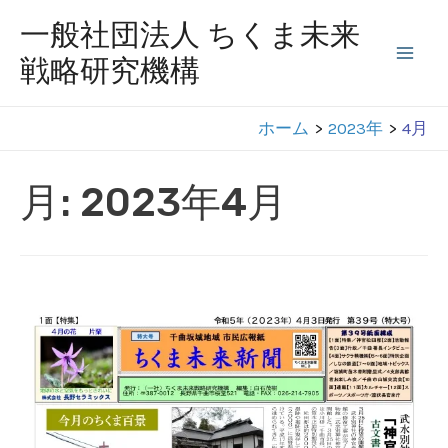
コ
一般社団法人 ちくま未来
ン
戦略研究機構
Mai
テ
ン
Men
ホーム
2023年
4月
ツ
へ
月:
2023年4月
ス
キ
ッ
プ