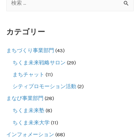
来
索
新
対
聞
カテゴリー
象
４
:
月
まちづくり事業部門
(43)
号
ちくま未来戦略サロン
(29)
の
まちチャット
(11)
デ
シティプロモーション活動
(2)
ー
タ
まなび事業部門
(28)
を
ちくま未来塾
(8)
公
ちくま未来大学
(11)
開
インフォメーション
(68)
し