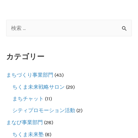
検
索
対
カテゴリー
象
:
まちづくり事業部門
(43)
ちくま未来戦略サロン
(29)
まちチャット
(11)
シティプロモーション活動
(2)
まなび事業部門
(28)
ちくま未来塾
(8)