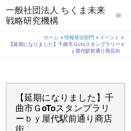
コ
一般社団法人 ちくま未来
ン
戦略研究機構
Mai
テ
ン
Men
ホーム
情報発信部門
イベント
ツ
【延期になりました】千曲市ＧoToスタンプラリーｂ
へ
ｙ屋代駅前通り商店街
ス
キ
ッ
プ
【延期になりました】千
曲市ＧoToスタンプラリ
ーｂｙ屋代駅前通り商店
街