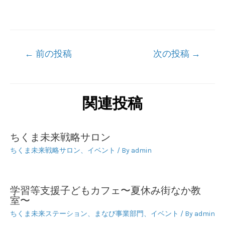
投
←
前の投稿
次の投稿
→
稿
ナ
ビ
関連投稿
ゲ
ー
ちくま未来戦略サロン
シ
ちくま未来戦略サロン
、
イベント
/ By
admin
ョ
ン
学習等支援子どもカフェ〜夏休み街なか教
室〜
ちくま未来ステーション
、
まなび事業部門
、
イベント
/ By
admin