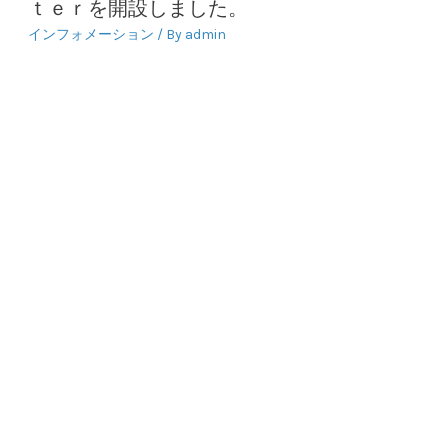
シ
ｔｅｒを開設しました。
ョ
インフォメーション
/ By
admin
ン