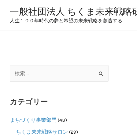
コ
一般社団法人 ちくま未来戦略
ン
人生１００年時代の夢と希望の未来戦略を創造する
テ
ン
ツ
へ
ス
検
キ
ッ
索
プ
対
カテゴリー
象
:
まちづくり事業部門
(43)
ちくま未来戦略サロン
(29)