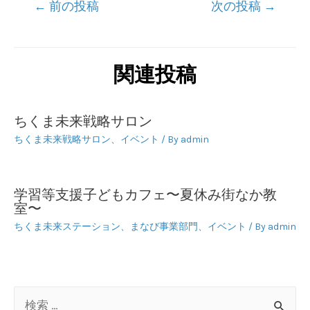
投
←
前の投稿
次の投稿
→
稿
ナ
ビ
関連投稿
ゲ
ー
ちくま未来戦略サロン
シ
ちくま未来戦略サロン
、
イベント
/ By
admin
ョ
ン
学習等支援子どもカフェ〜夏休み街なか教
室〜
ちくま未来ステーション
、
まなび事業部門
、
イベント
/ By
admin
検