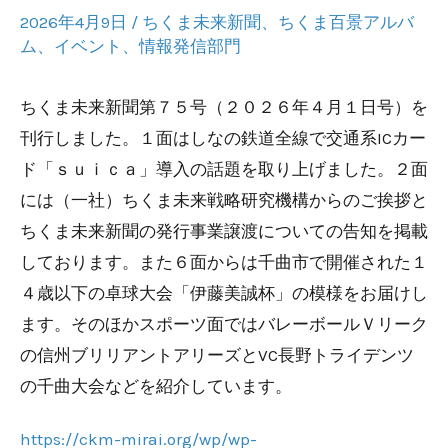
2026年4月9日
/
ちくま未来新聞
、
ちくま百景アルバ
ム
、
イベント
、
情報発信部門
ちくま未来新聞第７５号（２０２６年４月１日号）を
刊行しました。１面はしなの鉄道全線で交通系ICカー
ド「ｓｕｉｃａ」導入の話題を取り上げました。２面
には（一社）ちくま未来戦略研究機構からのご挨拶と
ちくま未来新聞の発行事業譲渡についての告知を掲載
しております。また６面からは千曲市で開催された１
４歳以下の卓球大会「伊藤美誠杯」の模様をお届けし
ます。そのほかスポーツ面ではバレーボールＶリーク
の信州ブリリアントアリーズとVC長野トライデンツ
の千曲大会などを紹介しています。
https://ckm-mirai.org/wp/wp-