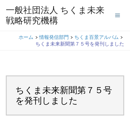
コ
一般社団法人 ちくま未来
ン
戦略研究機構
Mai
テ
ン
Men
ホーム
情報発信部門
ちくま百景アルバム
ツ
ちくま未来新聞第７５号を発刊しました
へ
ス
キ
ッ
プ
ちくま未来新聞第７５号
を発刊しました