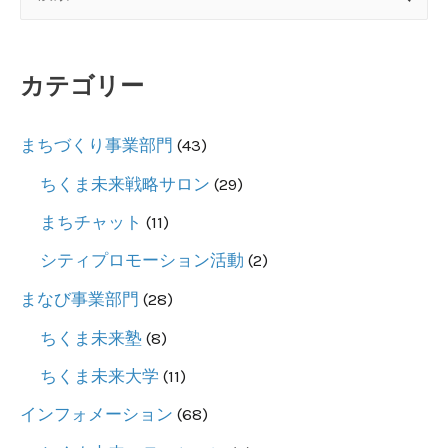
索
対
カテゴリー
象
:
まちづくり事業部門
(43)
ちくま未来戦略サロン
(29)
まちチャット
(11)
シティプロモーション活動
(2)
まなび事業部門
(28)
ちくま未来塾
(8)
ちくま未来大学
(11)
インフォメーション
(68)