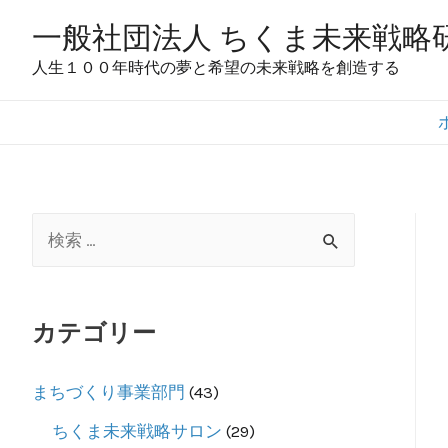
コ
一般社団法人 ちくま未来戦略
ン
人生１００年時代の夢と希望の未来戦略を創造する
テ
ン
ツ
へ
ス
検
キ
ッ
索
プ
対
カテゴリー
象
:
まちづくり事業部門
(43)
ちくま未来戦略サロン
(29)