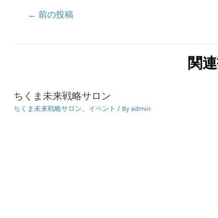
投
←
前の投稿
稿
ナ
ビ
関連
ゲ
ー
ちくま未来戦略サロン
シ
ちくま未来戦略サロン
、
イベント
/ By
admin
ョ
ン