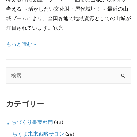
考える ～活かしたい文化財・屋代城址！～ 最近の山
城ブームにより、全国各地で地域資源としての山城が
注目されています。観光 …
ま
もっと読む »
ち
未
来
検
チ
索
ャ
対
ッ
カテゴリー
象
ト
:
2024
まちづくり事業部門
(43)
～
ちくま未来戦略サロン
(29)