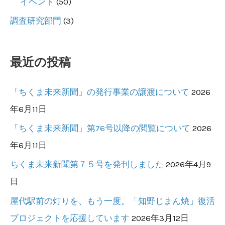
イベント
(50)
市
調査研究部門
(3)
民
会
議
最近の投稿
～
「ちくま未来新聞」の発行事業の譲渡について
2026
年6月11日
「ちくま未来新聞」第76号以降の閲覧について
2026
年6月11日
ちくま未来新聞第７５号を発刊しました
2026年4月9
日
屋代駅前の灯りを、もう一度。「知野じまん焼」復活
プロジェクトを応援しています
2026年3月12日