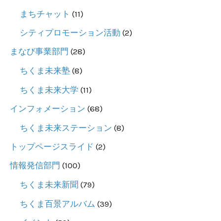
自
まちチャット
(11)
由
シティプロモーション活動
(2)
に
気
まなび事業部門
(28)
軽
ちくま未来塾
(8)
に
ちくま未来大学
(11)
ま
インフォメーション
(68)
ち
の
ちくま未来ステーション
(8)
未
トップページスライド
(2)
来
情報発信部門
(100)
を
ちくま未来新聞
(79)
考
え
ちくま百景アルバム
(39)
る