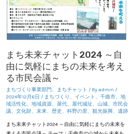
まち未来チャット2024 ～自
由に気軽にまちの未来を考え
る市民会議～
まちづくり事業部門
、
まちチャット
/ By
admin
/
2024年12月6日
/
まちづくり
、
イベント
、
千曲市
、
地
域活性化
、
地域資源
、
屋代
、
屋代城址
、
山城
、
市民会
議
、
文化財
、
未来
、
歴史
、
科野の里
、
観光振興
、
遺跡
まち未来チャット2024 ～自由に気軽にまちの未来を
考える市民会議～ テーマ：千曲市の山城から未来を