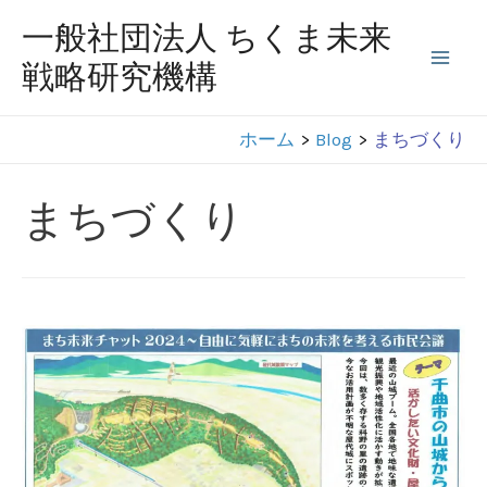
コ
一般社団法人 ちくま未来
ン
戦略研究機構
Mai
テ
ン
Men
ホーム
Blog
まちづくり
ツ
へ
まちづくり
ス
キ
ッ
プ