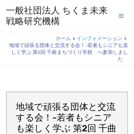
コ
一般社団法人 ちくま未来
ン
戦略研究機構
Mai
テ
ン
Men
ホーム
インフォメーション
ツ
地域で頑張る団体と交流する会！-若者もシニアも楽
へ
しく学ぶ 第2回 千曲まちづくり学校 へ参加しまし
た
ス
キ
ッ
プ
地域で頑張る団体と交流
する会！-若者もシニア
も楽しく学ぶ 第2回 千曲