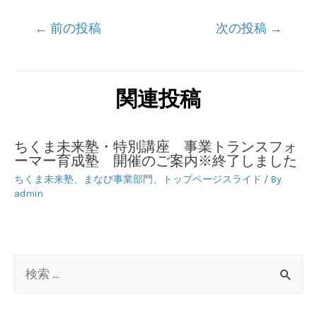
投
←
前の投稿
次の投稿
→
稿
ナ
ビ
関連投稿
ゲ
ー
ちくま未来塾・特別講座 事業トランスフォ
シ
ーマー育成塾 開催のご案内※終了しました
ョ
ちくま未来塾
、
まなび事業部門
、
トップページスライド
/ By
admin
ン
検
索
対