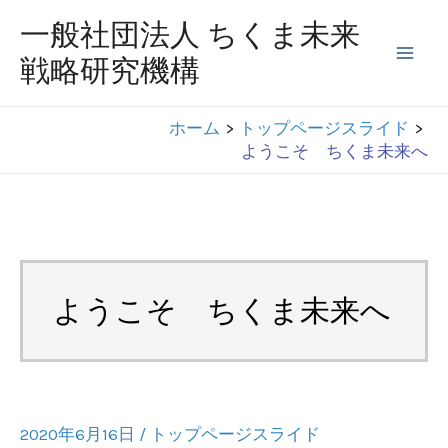
コ
一般社団法人 ちくま未来
ン
戦略研究機構
Mai
テ
ン
Men
ホーム
トップページスライド
ツ
ようこそ ちくま未来へ
へ
ス
キ
ッ
プ
ようこそ ちくま未来へ
2020年6月16日
/
トップページスライド