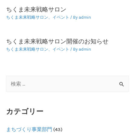
ー
ちくま未来戦略サロン
シ
ちくま未来戦略サロン
、
イベント
/ By
admin
ョ
ン
ちくま未来戦略サロン開催のお知らせ
ちくま未来戦略サロン
、
イベント
/ By
admin
検
索
対
カテゴリー
象
:
まちづくり事業部門
(43)