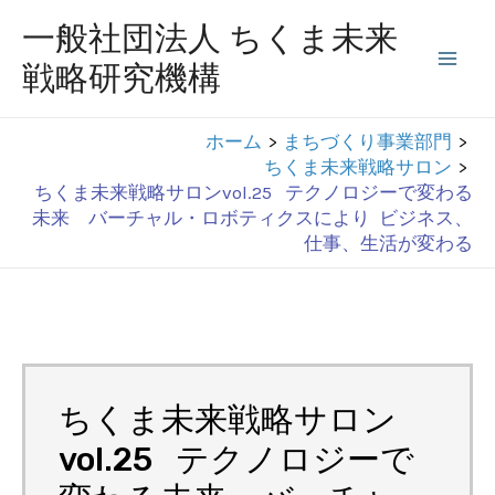
コ
一般社団法人 ちくま未来
ン
戦略研究機構
Mai
テ
ン
Men
ホーム
まちづくり事業部門
ツ
ちくま未来戦略サロン
へ
ちくま未来戦略サロンvol.25 テクノロジーで変わる
未来 バーチャル・ロボティクスにより ビジネス、
ス
仕事、生活が変わる
キ
ッ
プ
ちくま未来戦略サロン
vol.25 テクノロジーで