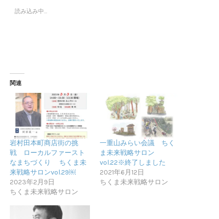
読み込み中…
関連
岩村田本町商店街の挑
一重山みらい会議 ちく
戦 ローカルファースト
ま未来戦略サロン
なまちづくり ちくま未
vol.22※終了しました
来戦略サロンvol.29￼
2021年6月12日
2023年2月9日
ちくま未来戦略サロン
ちくま未来戦略サロン