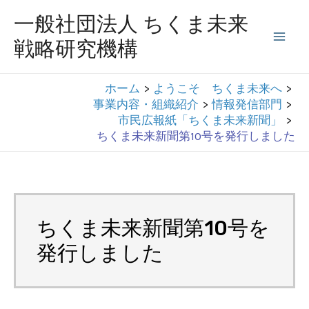
コ
一般社団法人 ちくま未来
ン
戦略研究機構
Mai
テ
ン
Men
ホーム
ようこそ ちくま未来へ
ツ
事業内容・組織紹介
情報発信部門
へ
市民広報紙「ちくま未来新聞」
ちくま未来新聞第10号を発行しました
ス
キ
ッ
プ
ちくま未来新聞第10号を
発行しました