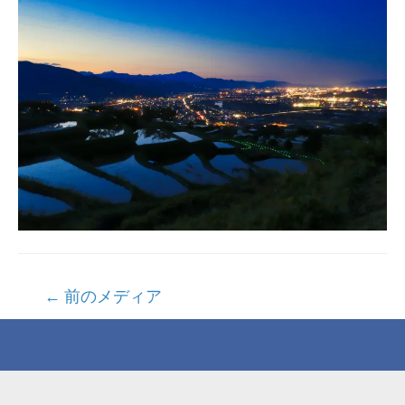
投
←
前のメディア
稿
ナ
ビ
ゲ