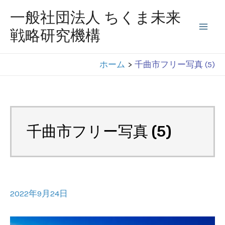
コ
一般社団法人 ちくま未来
ン
戦略研究機構
Mai
テ
ン
Men
ホーム
千曲市フリー写真 (5)
ツ
へ
ス
キ
千曲市フリー写真 (5)
ッ
プ
2022年9月24日