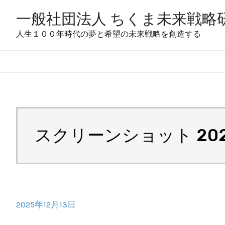
コ
一般社団法人 ちくま未来戦略
ン
人生１００年時代の夢と希望の未来戦略を創造する
テ
ン
ツ
へ
ス
キ
スクリーンショット 2025-
ッ
プ
2025年12月13日