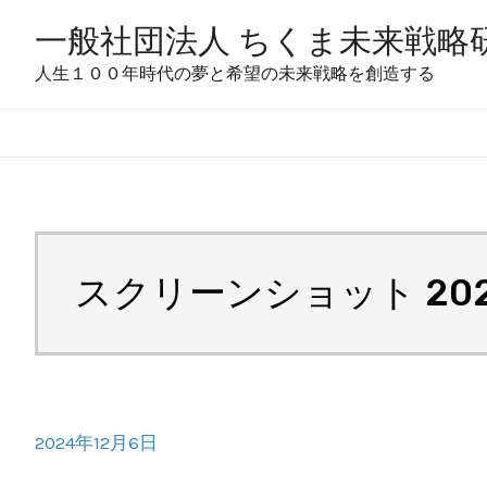
コ
一般社団法人 ちくま未来戦略
ン
人生１００年時代の夢と希望の未来戦略を創造する
テ
ン
ツ
へ
ス
キ
スクリーンショット 2024-
ッ
プ
2024年12月6日