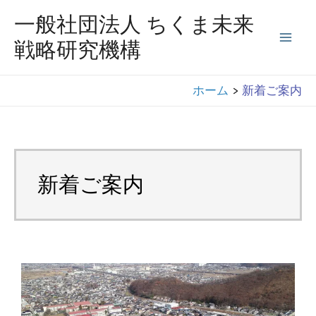
コ
一般社団法人 ちくま未来
ン
戦略研究機構
Mai
テ
ン
Men
ホーム
新着ご案内
ツ
へ
ス
キ
新着ご案内
ッ
プ